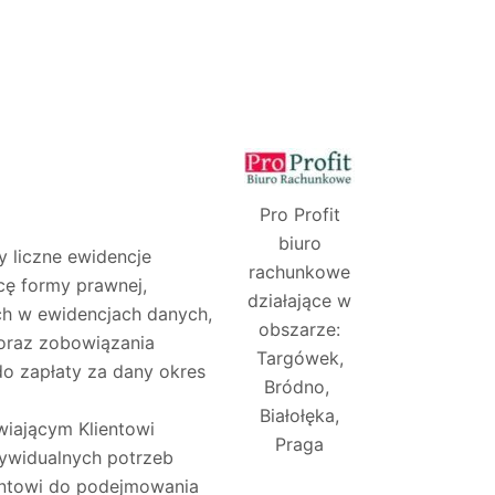
Pro Profit
biuro
y liczne ewidencje
rachunkowe
cę formy prawnej,
działające w
ch w ewidencjach danych,
obszarze:
 oraz zobowiązania
Targówek,
do zapłaty za dany okres
Bródno,
Białołęka,
wiającym Klientowi
Praga
ywidualnych potrzeb
ientowi do podejmowania